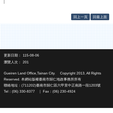
辦
與
查
詢
回上一頁
回最上面
便
民
服
務
民
更新日期：
115-08-06
意
瀏覽人次：
201
交
流
Gueiren Land Office,Tainan City. Copyright 2013, All Rights
下
Reserved. 本網站版權臺南市歸仁地政事務所所有
載
聯絡地址：(711202)臺南市歸仁區六甲里中正南路一段1203號
專
Tel：(06) 330-8377 ｜ Fax：(06) 230-4924
區
主
題