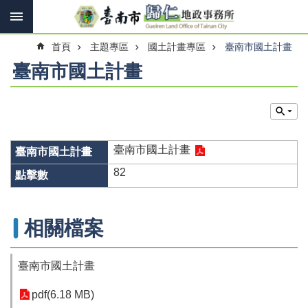
搜
跳到主要內容區塊
尋
進
首頁
主題專區
國土計畫專區
臺南市國土計畫
階
搜
臺南市國土計畫
尋
訊
息
臺南市國土計畫
快
報
82
機
關
相關檔案
簡
介
臺南市國土計畫
線
上
pdf(6.18 MB)
申