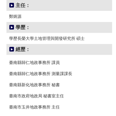
辦
主任：
與
查
鄭炳源
詢
學歷：
便
民
服
學歷長榮大學土地管理與開發研究所 碩士
務
經歷：
民
意
臺南縣歸仁地政事務所 課員
交
流
臺南縣歸仁地政事務所 測量課課長
下
臺南縣新化地政事務所 秘書
載
專
臺南市政府地政局 秘書室主任
區
主
臺南市玉井地政事務所 主任
題