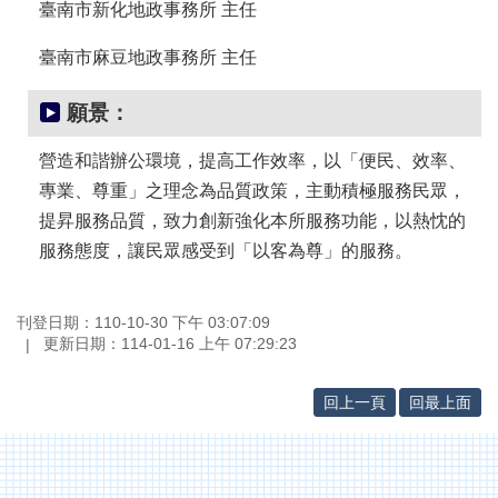
專
臺南市新化地政事務所 主任
區
臺南市麻豆地政事務所 主任
其
他
願景：
服
務
營造和諧辦公環境，提高工作效率，以「便民、效率、
地
專業、尊重」之理念為品質政策，主動積極服務民眾，
籍
提昇服務品質，致力創新強化本所服務功能，以熱忱的
圖
服務態度，讓民眾感受到「以客為尊」的服務。
實
價
刊登日期：110-10-30 下午 03:07:09
登
更新日期：114-01-16 上午 07:29:23
錄
未
回上一頁
回最上面
辦
繼
承