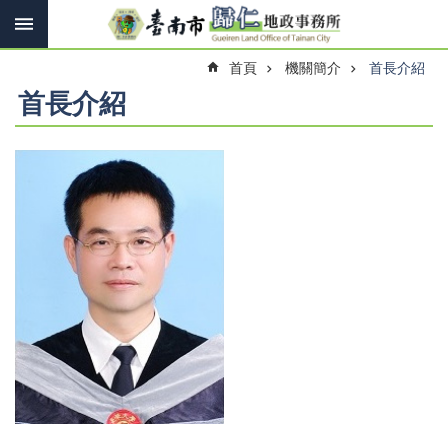
搜
跳到主要內容區塊
尋
進
首頁
機關簡介
首長介紹
階
搜
首長介紹
尋
訊
息
快
報
機
關
簡
介
線
上
申