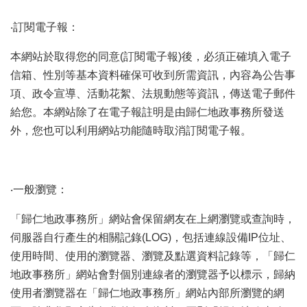
專
區
‧訂閱電子報：
其
本網站於取得您的同意(訂閱電子報)後，必須正確填入電子
他
服
信箱、性別等基本資料確保可收到所需資訊，內容為公告事
務
項、政令宣導、活動花絮、法規動態等資訊，傳送電子郵件
給您。本網站除了在電子報註明是由歸仁地政事務所發送
地
外，您也可以利用網站功能隨時取消訂閱電子報。
籍
圖
實
價
‧一般瀏覽：
登
錄
「歸仁地政事務所」網站會保留網友在上網瀏覽或查詢時，
伺服器自行產生的相關記錄(LOG)，包括連線設備IP位址、
未
辦
使用時間、使用的瀏覽器、瀏覽及點選資料記錄等，「歸仁
繼
地政事務所」網站會對個別連線者的瀏覽器予以標示，歸納
承
使用者瀏覽器在「歸仁地政事務所」網站內部所瀏覽的網