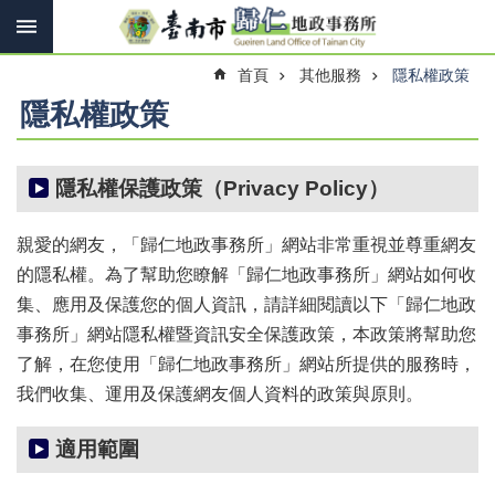
搜
跳到主要內容區塊
尋
進
首頁
其他服務
隱私權政策
階
搜
隱私權政策
尋
隱私權保護政策（Privacy Policy）
訊
息
親愛的網友，「歸仁地政事務所」網站非常重視並尊重網友
快
的隱私權。為了幫助您瞭解「歸仁地政事務所」網站如何收
報
集、應用及保護您的個人資訊，請詳細閱讀以下「歸仁地政
機
事務所」網站隱私權暨資訊安全保護政策，本政策將幫助您
關
了解，在您使用「歸仁地政事務所」網站所提供的服務時，
簡
介
我們收集、運用及保護網友個人資料的政策與原則。
線
適用範圍
上
申