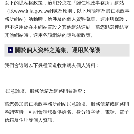
辦
以下的隱私權政策，適用於您在「歸仁地政事務所」網站
與
（以www.tnla.gov.tw網域為原則，以下均簡稱為歸仁地政事
查
務所網站）活動時，所涉及的個人資料蒐集、運用與保護，
詢
但不適用於在本網站置設之其他網站連結，當您點選連結至
便
其他網站時，適用各該網站的隱私權政策。
民
服
關於個人資料之蒐集、運用與保護
務
民
我們會透過以下幾種管道收集網友個人資料：
意
交
流
‧民意論壇、服務信箱及網路問卷調查：
下
載
當您參加歸仁地政事務所網站民意論壇、服務信箱或網路問
專
區
卷調查時，可能會請您提供姓名、身分證字號、電話、電子
信箱及住址等個人資訊。
主
題