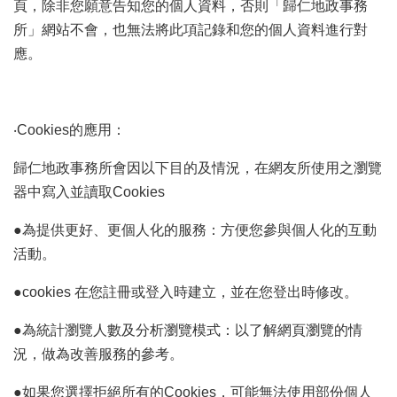
頁，除非您願意告知您的個人資料，否則「歸仁地政事務
網
站
所」網站不會，也無法將此項記錄和您的個人資料進行對
導
應。
覽
English
‧Cookies的應用：
臺
南
歸仁地政事務所會因以下目的及情況，在網友所使用之瀏覽
市
政
器中寫入並讀取Cookies
府
地
●為提供更好、更個人化的服務：方便您參與個人化的互動
政
活動。
局
●cookies 在您註冊或登入時建立，並在您登出時修改。
政
府
●為統計瀏覽人數及分析瀏覽模式：以了解網頁瀏覽的情
資
訊
況，做為改善服務的參考。
公
開
●如果您選擇拒絕所有的Cookies，可能無法使用部份個人