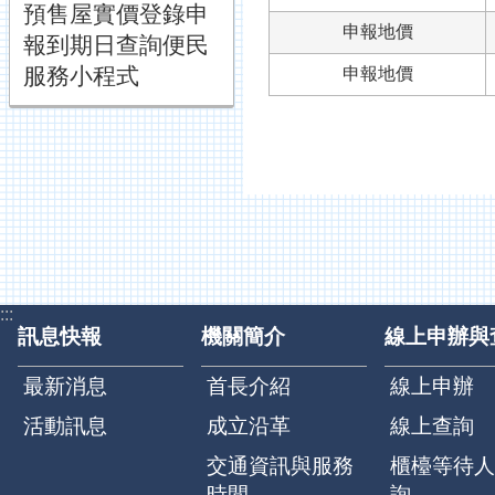
預售屋實價登錄申
申報地價
報到期日查詢便民
服務小程式
申報地價
:::
訊息快報
機關簡介
線上申辦與
最新消息
首長介紹
線上申辦
活動訊息
成立沿革
線上查詢
交通資訊與服務
櫃檯等待人
時間
詢