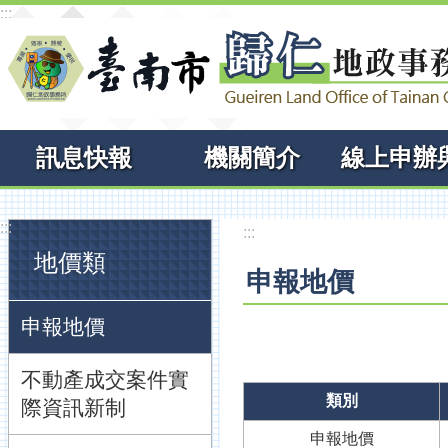
:::
跳到主要內容區塊
訊息快報
機關簡介
:::
:::
地價類
申報地價
申報地價
不動產成交案件實
類別
際資訊新制
申報地價