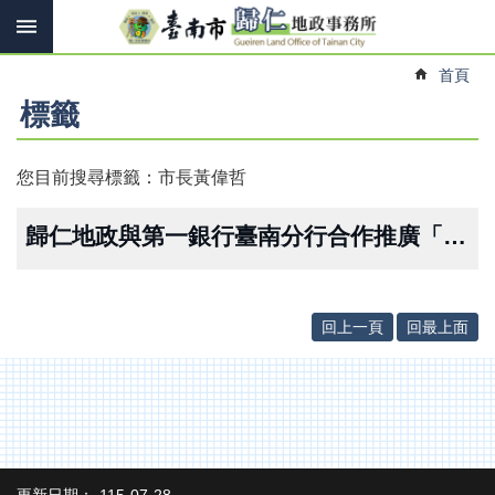
搜
跳到主要內容區塊
尋
進
首頁
階
搜
標籤
尋
您目前搜尋標籤：市長黃偉哲
訊
息
歸仁地政與第一銀行臺南分行合作推廣「地籍異動即時通」，強化不動產防詐機制
快
報
機
回上一頁
回最上面
關
簡
介
線
上
申