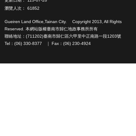
更新日期：
115-07-28
辦
與
瀏覽人次：
61852
查
詢
Gueiren Land Office,Tainan City. Copyright 2013, All Rights
Reserved. 本網站版權臺南市歸仁地政事務所所有
便
聯絡地址：(711202)臺南市歸仁區六甲里中正南路一段1203號
民
Tel：(06) 330-8377 ｜ Fax：(06) 230-4924
服
務
民
意
交
流
下
載
專
區
主
題