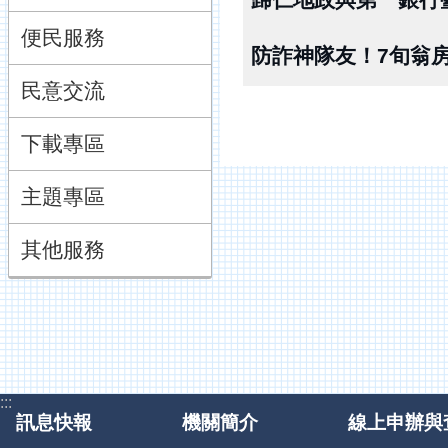
便民服務
防詐神隊友！7旬翁
民意交流
下載專區
主題專區
其他服務
:::
訊息快報
機關簡介
線上申辦與