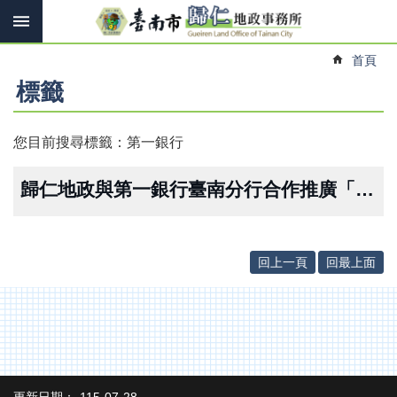
搜
跳到主要內容區塊
尋
進
首頁
階
搜
標籤
尋
您目前搜尋標籤：第一銀行
訊
息
歸仁地政與第一銀行臺南分行合作推廣「地籍異動即時通」，強化不動產防詐機制
快
報
機
回上一頁
回最上面
關
簡
介
線
上
申