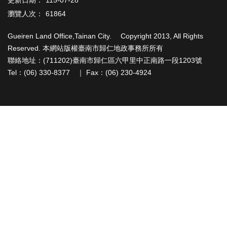
更新日期：
115-07-28
辦
與
瀏覽人次：
61864
查
詢
Gueiren Land Office,Tainan City. Copyright 2013, All Rights
Reserved. 本網站版權臺南市歸仁地政事務所所有
便
聯絡地址：(711202)臺南市歸仁區六甲里中正南路一段1203號
民
Tel：(06) 330-8377 ｜ Fax：(06) 230-4924
服
務
民
意
交
流
下
載
專
區
主
題