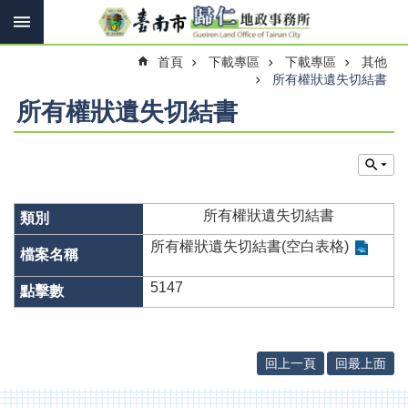
搜
跳到主要內容區塊
尋
進
首頁
下載專區
下載專區
其他
階
搜
所有權狀遺失切結書
尋
所有權狀遺失切結書
訊
息
快
所有權狀遺失切結書
報
所有權狀遺失切結書(空白表格)
機
關
5147
簡
介
線
回上一頁
回最上面
上
申