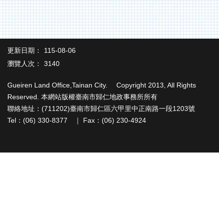
辦
與
查
詢
更新日期：
115-08-06
便
民
瀏覽人次：
3140
服
務
Gueiren Land Office,Tainan City. Copyright 2013, All Rights
Reserved. 本網站版權臺南市歸仁地政事務所所有
民
聯絡地址：(711202)臺南市歸仁區六甲里中正南路一段1203號
意
Tel：(06) 330-8377 ｜ Fax：(06) 230-4924
交
流
下
載
專
區
主
題